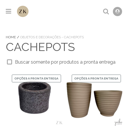
HOME
OBJETOS E DECORAÇÕES - CACHEPOTS
CACHEPOTS
Buscar somente por produtos a pronta entrega
OPÇÕES A PRONTA ENTREGA
OPÇÕES A PRONTA ENTREGA