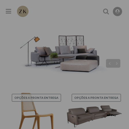
OPÇÕES A PRONTA ENTREGA
OPÇÕES A PRONTA ENTREGA