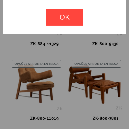
OK
ZK-684-11329
ZK-800-9430
OPÇÕES A PRONTA ENTREGA
OPÇÕES A PRONTA ENTREGA
ZK-800-11019
ZK-800-3801