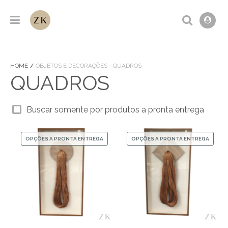
HOME
OBJETOS E DECORAÇÕES - QUADROS
QUADROS
Buscar somente por produtos a pronta entrega
OPÇÕES A PRONTA ENTREGA
OPÇÕES A PRONTA ENTREGA