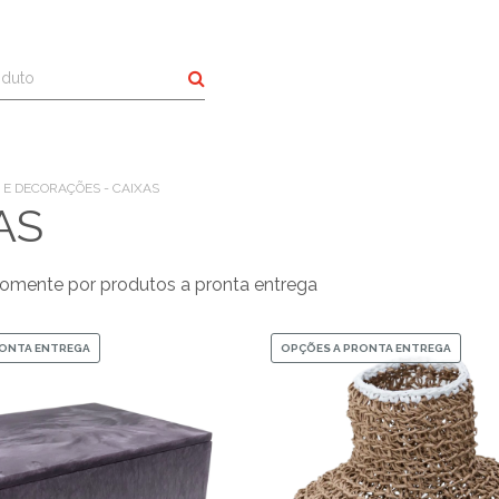
Buscar
 E DECORAÇÕES - CAIXAS
AS
omente por produtos a pronta entrega
RONTA ENTREGA
OPÇÕES A PRONTA ENTREGA