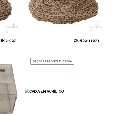
-692-927
ZK-692-11073
OPÇÕES A PRONTA ENTREGA