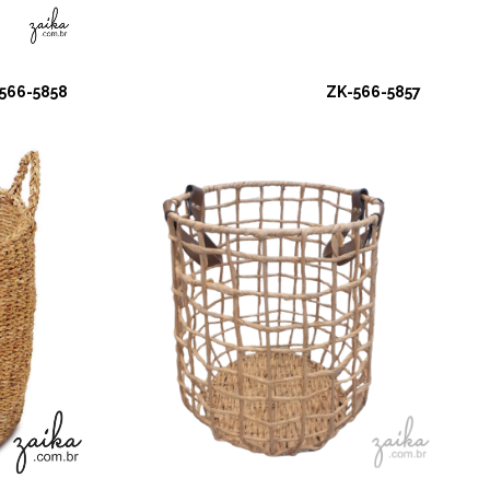
566-5858
ZK-566-5857