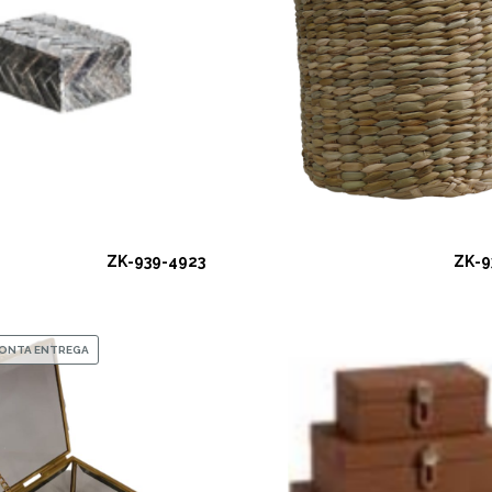
ZK-939-4923
ZK-9
RONTA ENTREGA