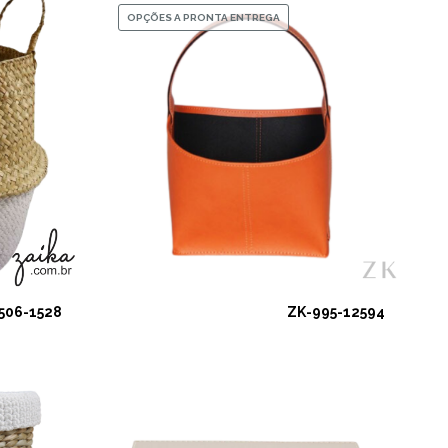
OPÇÕES A PRONTA ENTREGA
506-1528
ZK-995-12594