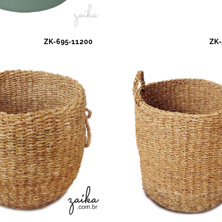
ZK-695-11200
ZK-