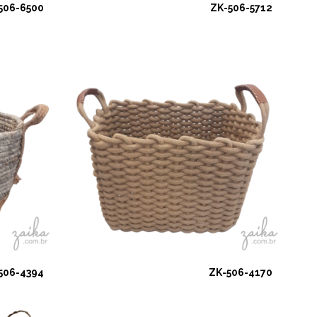
506-6500
ZK-506-5712
506-4394
ZK-506-4170