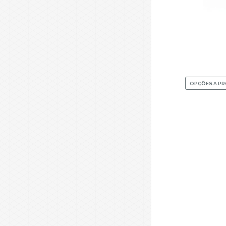
OPÇÕES A P