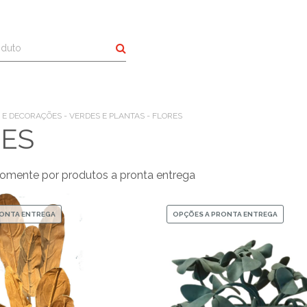
Buscar
 E DECORAÇÕES - VERDES E PLANTAS - FLORES
ES
omente por produtos a pronta entrega
RONTA ENTREGA
OPÇÕES A PRONTA ENTREGA