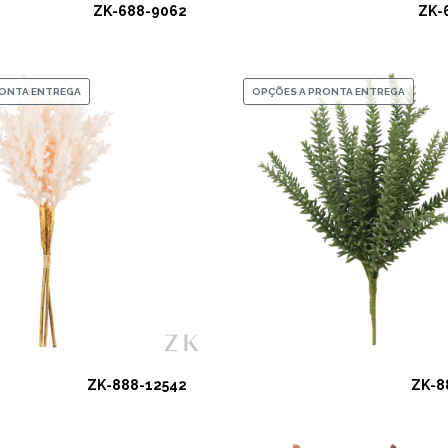
ZK-688-9062
ZK-
RONTA ENTREGA
OPÇÕES A PRONTA ENTREGA
ZK-888-12542
ZK-8