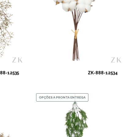
88-12535
ZK-888-12534
OPÇÕES A PRONTA ENTREGA