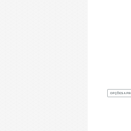
OPÇÕES A P