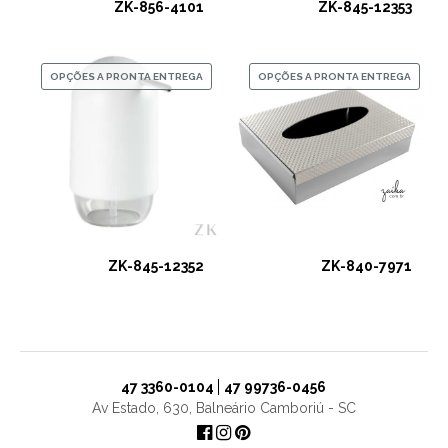
ZK-856-4101
ZK-845-12353
OPÇÕES A PRONTA ENTREGA
OPÇÕES A PRONTA ENTREGA
ZK-845-12352
ZK-840-7971
47 3360-0104
47 99736-0456
Av Estado, 630, Balneário Camboriú - SC