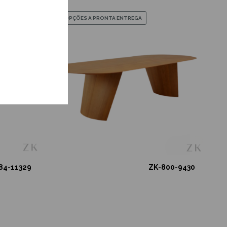
OPÇÕES A PRONTA ENTREGA
84-11329
ZK-800-9430