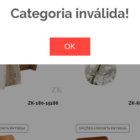
Categoria inválida!
OPÇÕES A PRONTA ENTREGA
OK
ZK-180-15186
ZK-6
RONTA ENTREGA
OPÇÕES A PRONTA ENTREGA