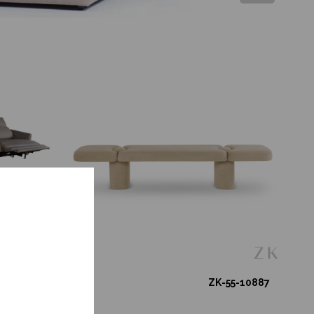
11-12772
ZK-55-10887