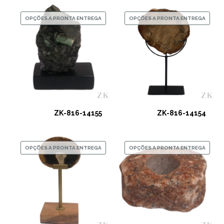
OPÇÕES A PRONTA ENTREGA
OPÇÕES A PRONTA ENTREGA
ZK-816-14155
ZK-816-14154
OPÇÕES A PRONTA ENTREGA
OPÇÕES A PRONTA ENTREGA