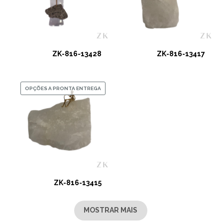
ZK-816-13428
ZK-816-13417
OPÇÕES A PRONTA ENTREGA
ZK-816-13415
MOSTRAR MAIS