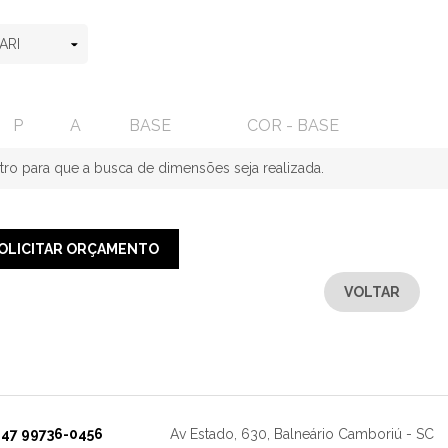
P
A
BASE
COR - BASE
ltro para que a busca de dimensões seja realizada.
OLICITAR ORÇAMENTO
VOLTAR
47 99736-0456
Av Estado, 630, Balneário Camboriú - SC