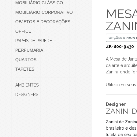
MOBILIÁRIO CLÁSSICO
MESA
MOBILIÁRIO CORPORATIVO
ZANI
OBJETOS E DECORAÇÕES
OFFICE
OPÇÕES A PRON
PAPÉIS DE PAREDE
ZK-800-9430
PERFUMARIA
A Mesa de Jant
QUARTOS
da arte e arqui
TAPETES
Zanini, onde f
Utilize em seus
AMBIENTES
DESIGNERS
Designer
ZANINI D
Zanini de Zani
brasileiro e de
tutela de seu 