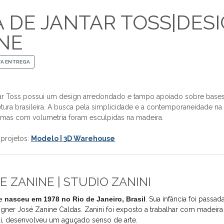
 DE JANTAR TOSS|DESI
NE
TA ENTREGA
ar Toss possui um design arredondado e tampo apoiado sobre bases
tetura brasileira. A busca pela simplicidade e a contemporaneidade
ormas com volumetria foram esculpidas na madeira.
 projetos:
Modelo | 3D Warehouse
E ZANINE | STUDIO ZANINI
ne
nasceu em 1978 no Rio de Janeiro, Brasil
. Sua infância foi passa
signer José Zanine Caldas. Zanini foi exposto a trabalhar com madeira
pai, desenvolveu um aguçado senso de arte.